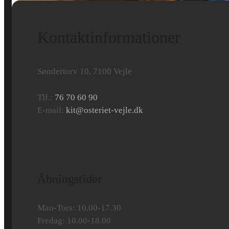
Kontaktinformationer
Søndertorv 10, 7100 Vejle
Tlf.:
76 70 60 90
E-mail:
kit@osteriet-vejle.dk
Åbningstider
Man-Tors: 10.00-17.30
Fredag: 10.00-18.00